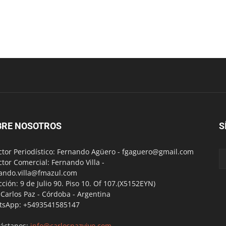
BRE NOSOTROS
S
ctor Periodístico: Fernando Agüero -
fgaguero@gmail.com
ctor Comercial: Fernando Villa -
ando.villa@fmazul.com
cción: 9 de Julio 90. Piso 10. Of 107.(X5152EYN)
a Carlos Paz - Córdoba - Argentina
tsApp: +5493541585147
áctanos:
info@carlospazvivo.com