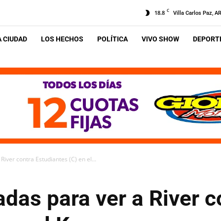
C
18.8
Villa Carlos Paz, A
A CIUDAD
LOS HECHOS
POLÍTICA
VIVO SHOW
DEPORTE
River contra Estudiantes (C) en el...
adas para ver a River c