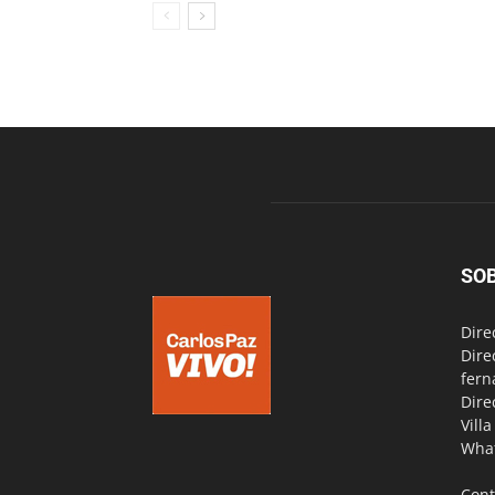
SO
Dire
Dire
fern
Dire
Vill
Wha
Cont