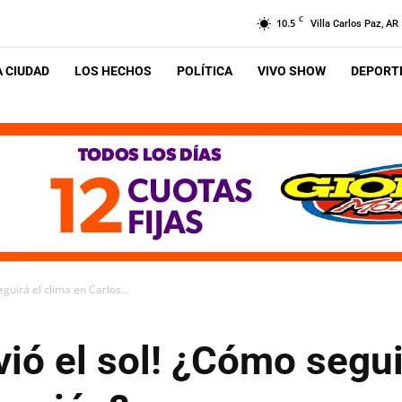
C
10.5
Villa Carlos Paz, AR
A CIUDAD
LOS HECHOS
POLÍTICA
VIVO SHOW
DEPORTE
eguirá el clima en Carlos...
vió el sol! ¿Cómo segui