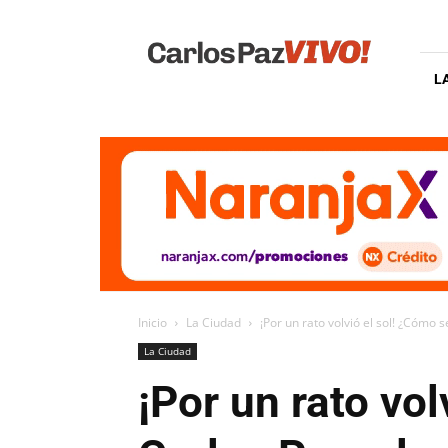
Carlos
Paz
Vivo
L
Inicio
La Ciudad
¡Por un rato volvió el sol! ¿Cómo s
La Ciudad
¡Por un rato vol