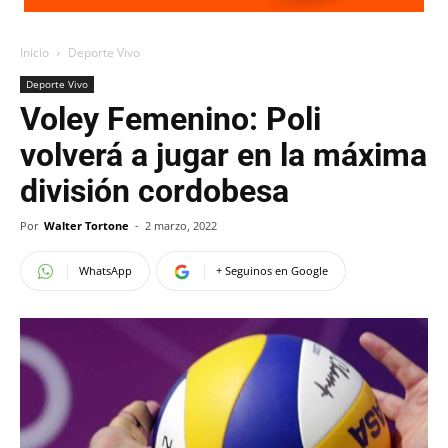
Inicio
Deporte Vivo
Deporte Vivo
Voley Femenino: Poli
volverá a jugar en la máxima
división cordobesa
Por
Walter Tortone
-
2 marzo, 2022
WhatsApp
+ Seguinos en Google