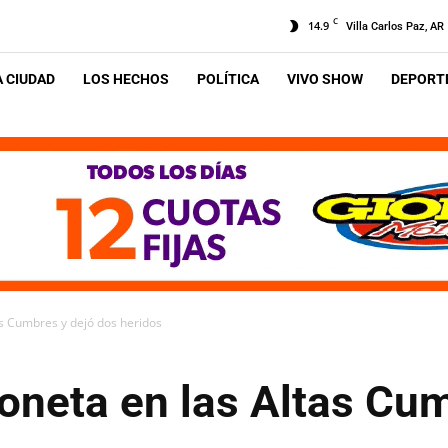
C
14.9
Villa Carlos Paz, AR
A CIUDAD
LOS HECHOS
POLÍTICA
VIVO SHOW
DEPORTE
as Cumbres y dejó dos heridos
oneta en las Altas Cum