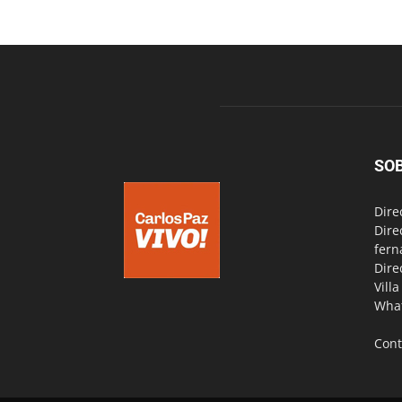
SO
Dire
Dire
fern
Dire
Vill
Wha
Cont