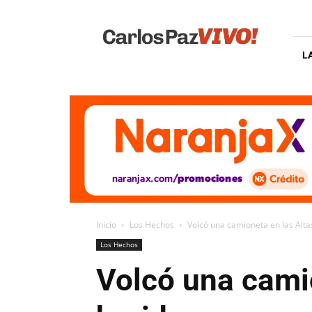
Carlos
Paz
Vivo
L
Inicio
Los Hechos
Volcó una camioneta en las Alt
Los Hechos
Volcó una cami