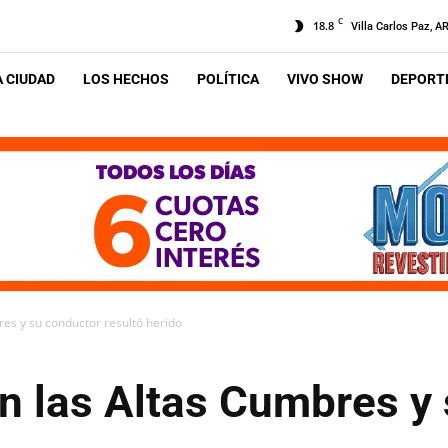
C
18.8
Villa Carlos Paz, A
A CIUDAD
LOS HECHOS
POLÍTICA
VIVO SHOW
DEPORTE
res y su conductor resultó herido
en las Altas Cumbres y