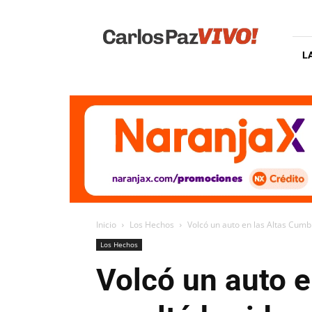
Carlos
Paz
Vivo
L
Inicio
Los Hechos
Volcó un auto en las Altas Cumb
Los Hechos
Volcó un auto 