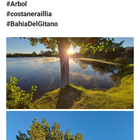
#Arbol
#costaneraillia
#BahiaDelGitano