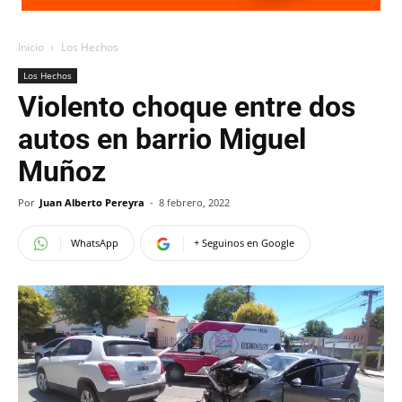
Inicio
Los Hechos
Los Hechos
Violento choque entre dos
autos en barrio Miguel
Muñoz
Por
Juan Alberto Pereyra
-
8 febrero, 2022
WhatsApp
+ Seguinos en Google