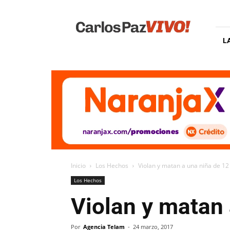
Carlos
Paz
Vivo
L
Inicio
Los Hechos
Violan y matan a una niña de 12
Los Hechos
Violan y matan 
Por
Agencia Telam
-
24 marzo, 2017