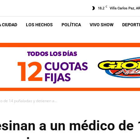
C
18.2
Villa Carlos Paz, A
A CIUDAD
LOS HECHOS
POLÍTICA
VIVO SHOW
DEPORTE
o de 14 puñaladas y detienen a...
esinan a un médico de