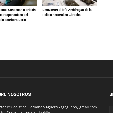
Monte: Condenan a prisión
Detuvieron al jefe Antidrogas de la
os responsables del
Policía Federal en Córdoba
 la escritora Doris
BRE NOSOTROS
S
ctor Periodístico: Fernando Agüero -
fgaguero@gmail.com
ctor Comercial: Fernando Villa -