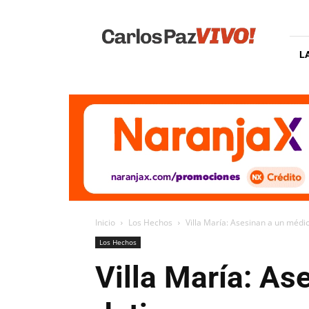
Carlos
Paz
Vivo
L
Inicio
Los Hechos
Villa María: Asesinan a un médic
Los Hechos
Villa María: As