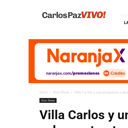
Carlos
Paz
Vivo
L
Inicio
Vivo Show
Villa Carlos y una propuesta cultu
Vivo Show
Villa Carlos y u