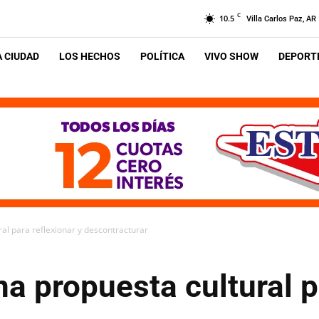
C
10.5
Villa Carlos Paz, AR
A CIUDAD
LOS HECHOS
POLÍTICA
VIVO SHOW
DEPORTE
ral para reflexionar y descontracturar
na propuesta cultural p