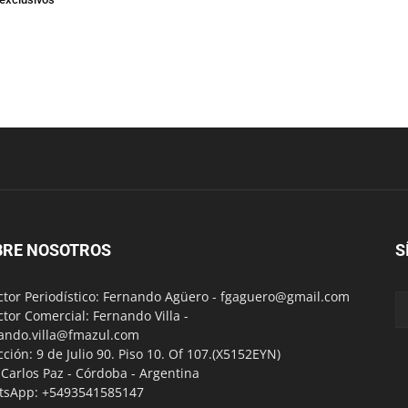
BRE NOSOTROS
S
ctor Periodístico: Fernando Agüero -
fgaguero@gmail.com
ctor Comercial: Fernando Villa -
ando.villa@fmazul.com
cción: 9 de Julio 90. Piso 10. Of 107.(X5152EYN)
a Carlos Paz - Córdoba - Argentina
tsApp: +5493541585147