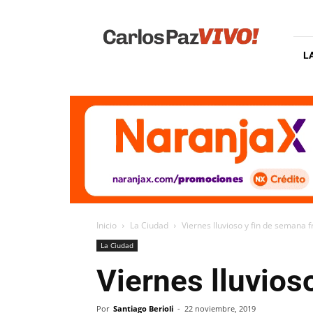
Carlos
Paz
Vivo
L
Inicio
La Ciudad
Viernes lluvioso y fin de semana f
La Ciudad
Viernes lluvios
Por
Santiago Berioli
-
22 noviembre, 2019