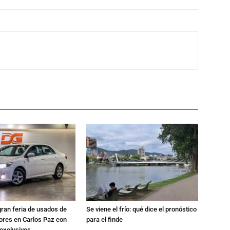
gran feria de usados de
Se viene el frío: qué dice el pronóstico
res en Carlos Paz con
para el finde
exclusivos