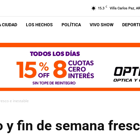
C
15.3
Villa Carlos Paz, A
A CIUDAD
LOS HECHOS
POLÍTICA
VIVO SHOW
DEPORTE
resco e inestable
o y fin de semana fresc