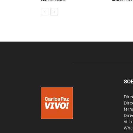
SO
Dire
Dire
fern
Dire
Vill
Wha