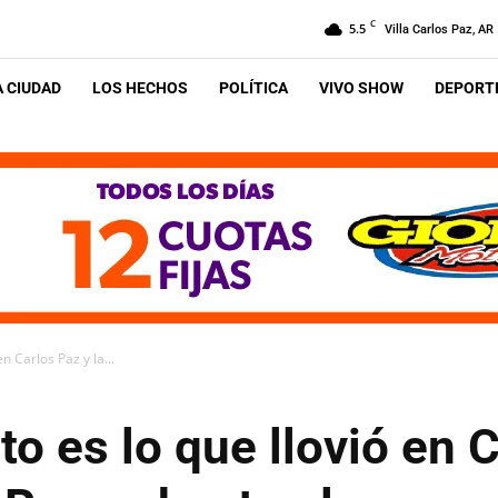
C
5.5
Villa Carlos Paz, AR
A CIUDAD
LOS HECHOS
POLÍTICA
VIVO SHOW
DEPORTE
en Carlos Paz y la...
to es lo que llovió en 