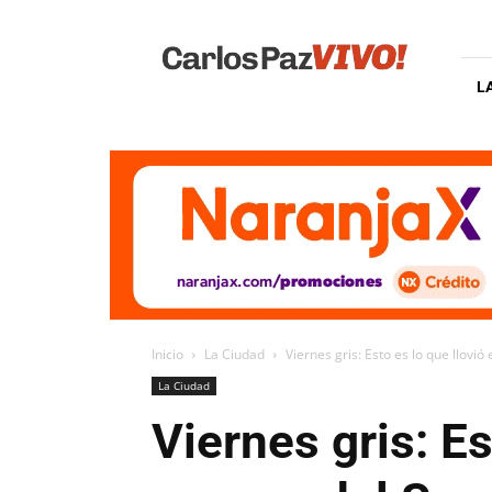
Carlos
Paz
Vivo
L
Inicio
La Ciudad
Viernes gris: Esto es lo que llovió 
La Ciudad
Viernes gris: Es