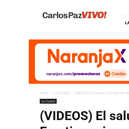
Carlos
Paz
Vivo
L
Inicio
La Ciudad
(VIDEOS) El saludo a los héroes de
La Ciudad
(VIDEOS) El sal