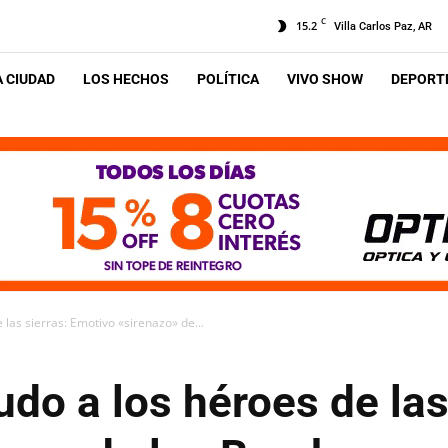
C
15.2
Villa Carlos Paz, AR
A CIUDAD
LOS HECHOS
POLÍTICA
VIVO SHOW
DEPORTE
 las sierras: Emotivo «sirenazo» de...
udo a los héroes de las