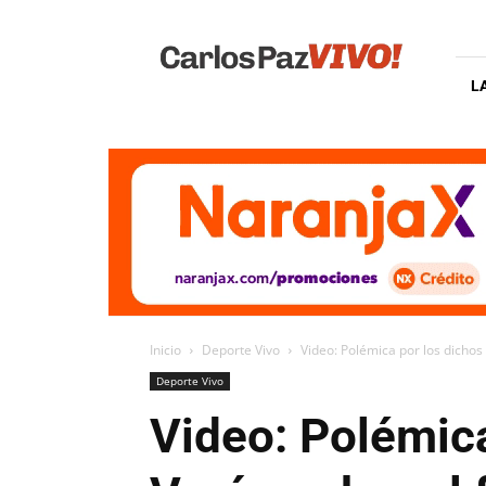
Carlos
Paz
Vivo
L
Inicio
Deporte Vivo
Video: Polémica por los dichos 
Deporte Vivo
Video: Polémic