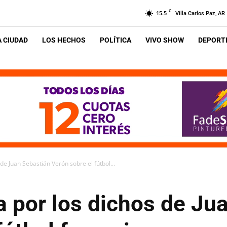
C
15.5
Villa Carlos Paz, AR
A CIUDAD
LOS HECHOS
POLÍTICA
VIVO SHOW
DEPORTE
de Juan Sebastián Verón sobre el fútbol...
a por los dichos de Ju