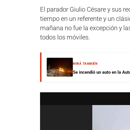
El parador Giulio Césare y sus r
tiempo en un referente y un clás
mañana no fue la excepción y la
todos los móviles.
MIRÁ TAMBIÉN
Se incendió un auto en la Aut