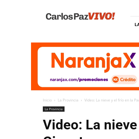
Carlos
Paz
Vivo
L
Inicio
La Provincia
Video: La nieve y el frío en la P
La Provincia
Video: La nieve