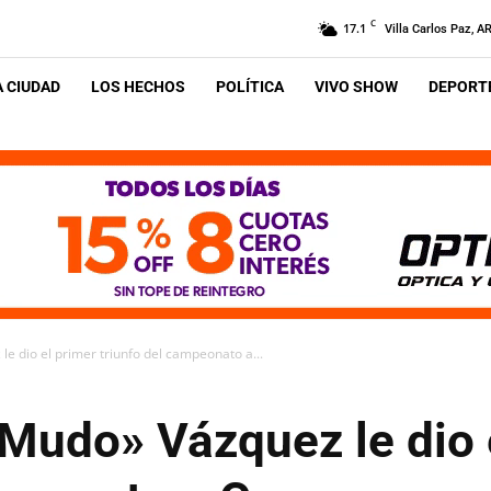
C
17.1
Villa Carlos Paz, A
A CIUDAD
LOS HECHOS
POLÍTICA
VIVO SHOW
DEPORTE
e dio el primer triunfo del campeonato a...
«Mudo» Vázquez le dio 