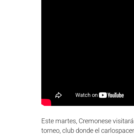
Este martes, Cremonese visitará 
torneo, club donde el carlospace