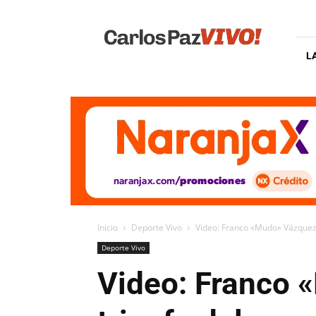
Carlos
Paz
Vivo
L
Inicio
Deporte Vivo
Video: Franco «Mudo» Vázquez l
Deporte Vivo
Video: Franco 