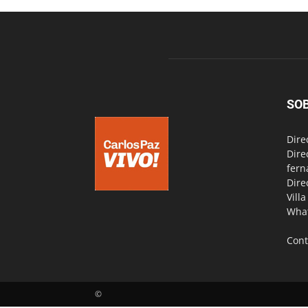
SO
Dire
Dire
fern
Dire
Vill
Wha
Cont
©