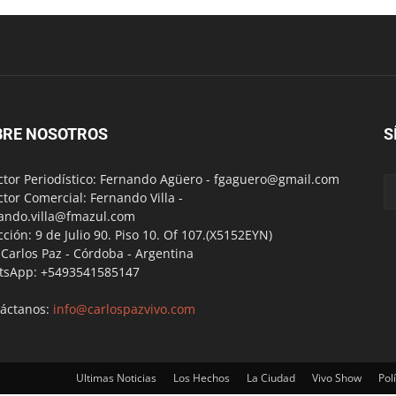
BRE NOSOTROS
S
ctor Periodístico: Fernando Agüero -
fgaguero@gmail.com
ctor Comercial: Fernando Villa -
ando.villa@fmazul.com
cción: 9 de Julio 90. Piso 10. Of 107.(X5152EYN)
a Carlos Paz - Córdoba - Argentina
tsApp: +5493541585147
áctanos:
info@carlospazvivo.com
Ultimas Noticias
Los Hechos
La Ciudad
Vivo Show
Polí