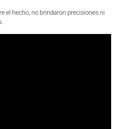
re el hecho, no brindaron precisiones ni
s.