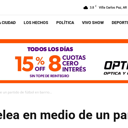
C
3.8
Villa Carlos Paz, AR
A CIUDAD
LOS HECHOS
POLÍTICA
VIVO SHOW
DEPORTE
un partido de fútbol en barrio...
lea en medio de un par