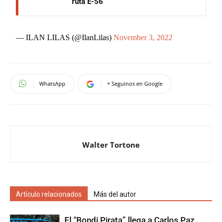
ruta E-56
— ILAN LILAS (@IlanLilas)
November 3, 2022
WhatsApp
+ Seguinos en Google
Walter Tortone
Artículo relacionados
Más del autor
El “Bondi Pirata” llega a Carlos Paz