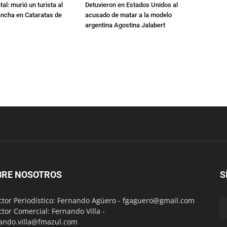
al: murió un turista al
Detuvieron en Estados Unidos al
ancha en Cataratas de
acusado de matar a la modelo
argentina Agostina Jalabert
BRE NOSOTROS
S
ctor Periodístico: Fernando Agüero -
fgaguero@gmail.com
ctor Comercial: Fernando Villa -
ando.villa@fmazul.com