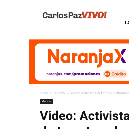
Carlos
Paz
Vivo
L
Inicio
Mundo
Video: Activistas del cambio climáti
Mundo
Video: Activist