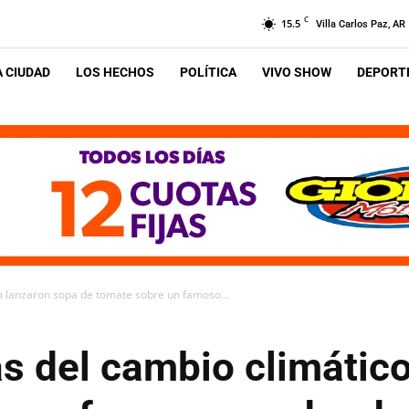
C
15.5
Villa Carlos Paz, AR
A CIUDAD
LOS HECHOS
POLÍTICA
VIVO SHOW
DEPORTE
co lanzaron sopa de tomate sobre un famoso...
as del cambio climátic