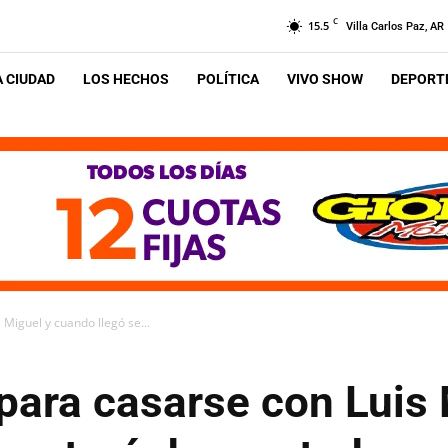
C
15.5
Villa Carlos Paz, AR
A CIUDAD
LOS HECHOS
POLÍTICA
VIVO SHOW
DEPORTE
 Miguel y cuando llegó se...
para casarse con Luis 