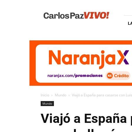
Carlos
Paz
Vivo
L
Inicio
Mundo
Viajó a España para casarse con Luis
Mundo
Viajó a España 