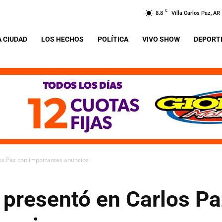
C
8.8
Villa Carlos Paz, AR
A CIUDAD
LOS HECHOS
POLÍTICA
VIVO SHOW
DEPORTE
los Paz con importantes anuncios
 presentó en Carlos P