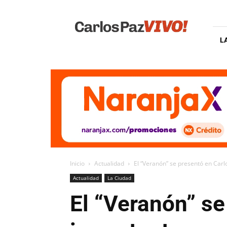
Carlos
Paz
Vivo
L
Inicio
Actualidad
El “Veranón” se presentó en Car
Actualidad
La Ciudad
El “Veranón” se