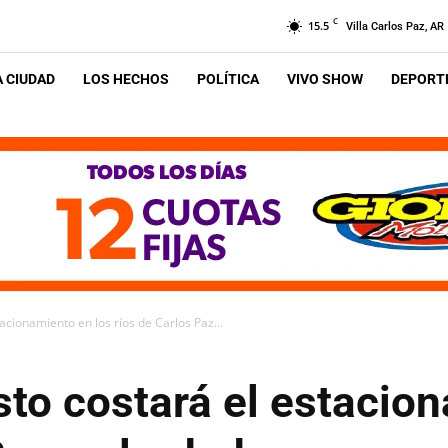
C
15.5
Villa Carlos Paz, AR
A CIUDAD
LOS HECHOS
POLÍTICA
VIVO SHOW
DEPORTE
acionamiento en los ríos de Carlos Paz...
to costará el estacion