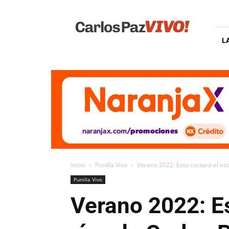
Carlos
Paz
Vivo
L
Inicio
Punilla Vivo
Verano 2022: Esto costará el est
Punilla Vivo
Verano 2022: Es