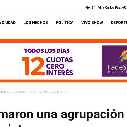
C
8
Villa Carlos Paz, AR
A CIUDAD
LOS HECHOS
POLÍTICA
VIVO SHOW
DEPORTE
ión con base en la defensa del ecosistema
maron una agrupación 