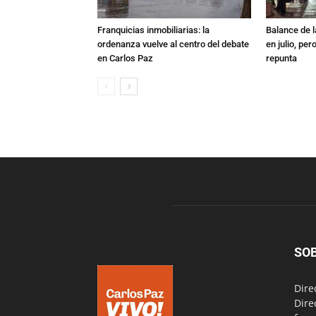
Franquicias inmobiliarias: la
Balance de l
ordenanza vuelve al centro del debate
en julio, per
en Carlos Paz
repunta
SO
Dire
Dire