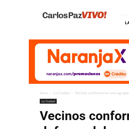
Carlos
Paz
Vivo
L
Inicio
La Ciudad
Vecinos conformaron una agrupac
La Ciudad
Vecinos confor