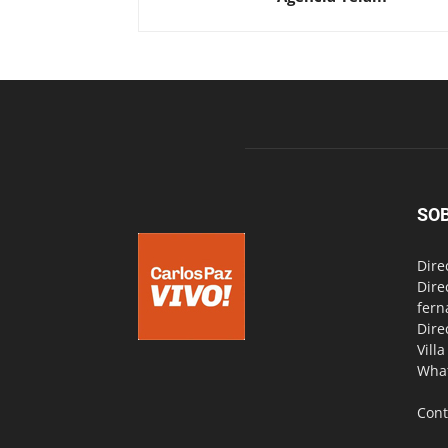
SO
Dire
Dire
fern
Dire
Vill
Wha
Cont