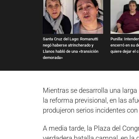
Santa Cruz del Lago: Romanutti
Punilla: Intende
negó haberse atrincherado y
encerró en su d
Llanos habló de una «transición
quiere dejar el 
demorada»
Mientras se desarrolla una larga
la reforma previsional, en las a
produjeron serios incidentes con
A media tarde, la Plaza del Cong
verdadera batalla campal, en la 