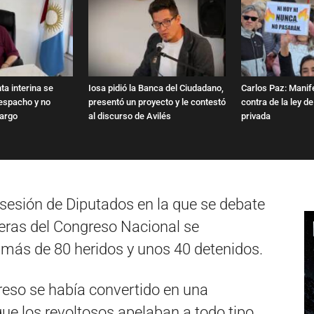
nta interina se
Iosa pidió la Banca del Ciudadano,
Carlos Paz: Manif
espacho y no
presentó un proyecto y le contestó
contra de la ley d
cargo
al discurso de Avilés
privada
 sesión de Diputados en la que se debate
fueras del Congreso Nacional se
 más de 80 heridos y unos 40 detenidos.
reso se había convertido en una
que los revoltosos apelaban a todo tipo