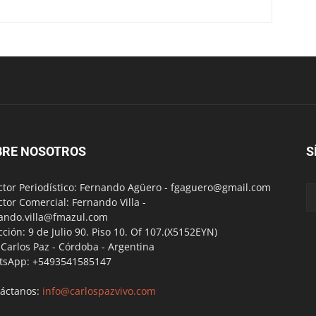
BRE NOSOTROS
S
ctor Periodístico: Fernando Agüero -
fgaguero@gmail.com
ctor Comercial: Fernando Villa -
ando.villa@fmazul.com
cción: 9 de Julio 90. Piso 10. Of 107.(X5152EYN)
a Carlos Paz - Córdoba - Argentina
tsApp: +5493541585147
áctanos:
info@carlospazvivo.com