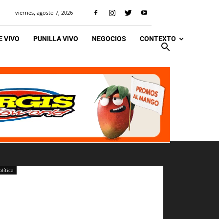
viernes, agosto 7, 2026
 VIVO
PUNILLA VIVO
NEGOCIOS
CONTEXTO
olítica
arias horas de incidentes
ientras Diputados debate la
eforma jubilatoria (Vivo)