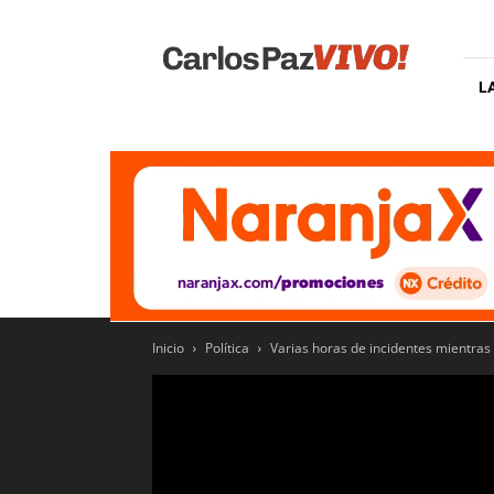
Carlos
Paz
Vivo
L
Inicio
Política
Varias horas de incidentes mientras 