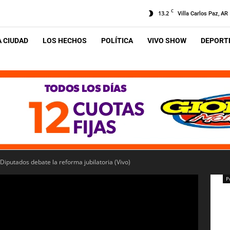
C
13.2
Villa Carlos Paz, AR
A CIUDAD
LOS HECHOS
POLÍTICA
VIVO SHOW
DEPORTE
Diputados debate la reforma jubilatoria (Vivo)
P
V
m
r