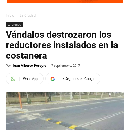
Inicio
La Ciudad
La Ciudad
Vándalos destrozaron los
reductores instalados en la
costanera
Por
Juan Alberto Pereyra
-
7 septiembre, 2017
WhatsApp
+ Seguinos en Google