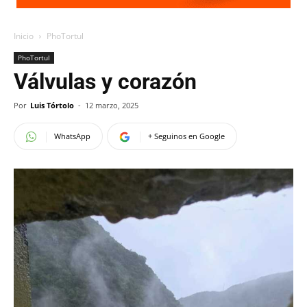
Inicio
PhoTortul
PhoTortul
Válvulas y corazón
Por
Luis Tórtolo
-
12 marzo, 2025
WhatsApp
+ Seguinos en Google