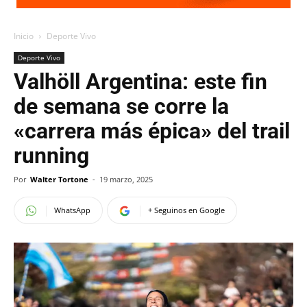
Inicio
Deporte Vivo
Deporte Vivo
Valhöll Argentina: este fin
de semana se corre la
«carrera más épica» del trail
running
Por
Walter Tortone
-
19 marzo, 2025
WhatsApp
+ Seguinos en Google