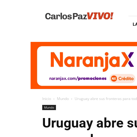
Carlos
Paz
Vivo
L
Inicio
Mundo
Uruguay abre sus fronteras para tod
Mundo
Uruguay abre su