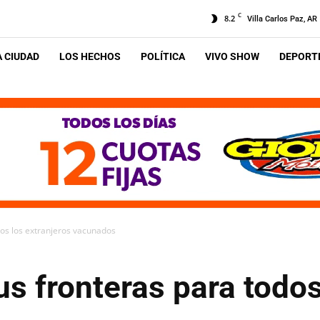
C
8.2
Villa Carlos Paz, AR
A CIUDAD
LOS HECHOS
POLÍTICA
VIVO SHOW
DEPORTE
os los extranjeros vacunados
s fronteras para todos