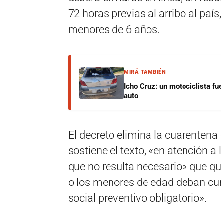
72 horas previas al arribo al paí
menores de 6 años.
MIRÁ TAMBIÉN
Icho Cruz: un motociclista fu
auto
El decreto elimina la cuarentena o
sostiene el texto, «en atención a 
que no resulta necesario» que q
o los menores de edad deban cu
social preventivo obligatorio».