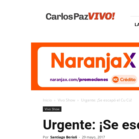
Carlos
Paz
Vivo
L
Inicio
Vivo Show
Urgente: ¡Se escapó el Cu Cú!
Vivo Show
Urgente: ¡Se es
Por
Santiago Berioli
-
29 mayo, 2017