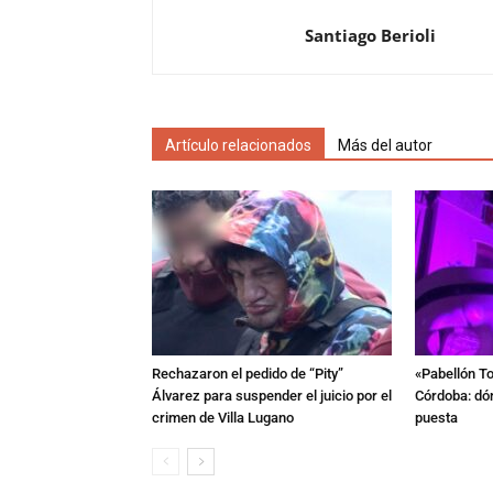
Santiago Berioli
Artículo relacionados
Más del autor
Rechazaron el pedido de “Pity”
«Pabellón To
Álvarez para suspender el juicio por el
Córdoba: dón
crimen de Villa Lugano
puesta