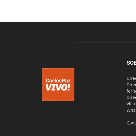
SO
Dire
Dire
fern
Dire
Vill
Wha
Cont