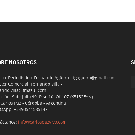
BRE NOSOTROS
S
ctor Periodístico: Fernando Agüero -
fgaguero@gmail.com
ctor Comercial: Fernando Villa -
ando.villa@fmazul.com
cción: 9 de Julio 90. Piso 10. Of 107.(X5152EYN)
a Carlos Paz - Córdoba - Argentina
tsApp: +5493541585147
áctanos:
info@carlospazvivo.com