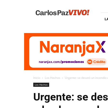
Carlos
Paz
Vivo
L
Inicio
Los Hechos
Urgente: se desató un incendio en
Los Hechos
Urgente: se des