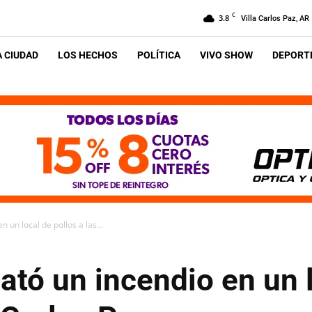
C
3.8
Villa Carlos Paz, AR
A CIUDAD
LOS HECHOS
POLÍTICA
VIVO SHOW
DEPORTE
 un local de pollos a las...
ató un incendio en un 