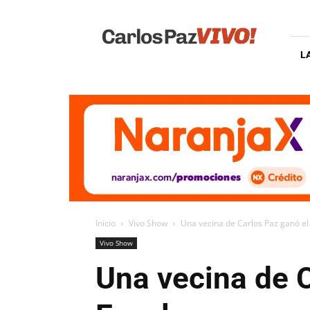
Carlos
Paz
Vivo
L
Inicio
Vivo Show
Una vecina de Carlos Paz ganó el
Vivo Show
Una vecina de C