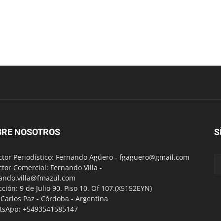
BRE NOSOTROS
S
ctor Periodístico: Fernando Agüero -
fgaguero@gmail.com
ctor Comercial: Fernando Villa -
ando.villa@fmazul.com
cción: 9 de Julio 90. Piso 10. Of 107.(X5152EYN)
a Carlos Paz - Córdoba - Argentina
tsApp: +5493541585147