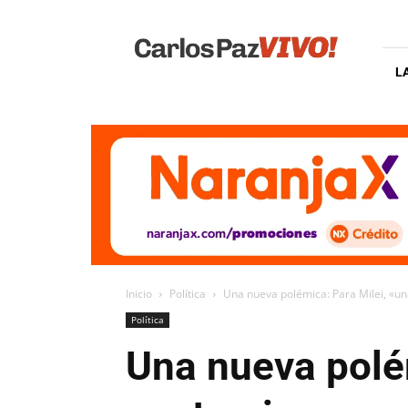
Carlos
Paz
Vivo
L
Inicio
Política
Una nueva polémica: Para Milei, «un
Política
Una nueva polé