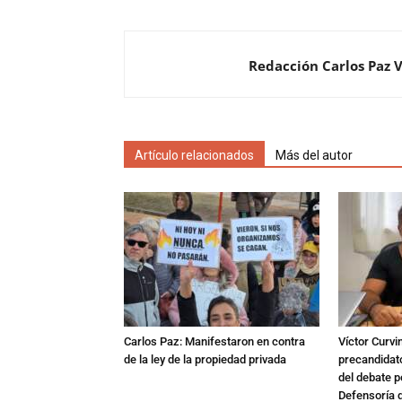
Redacción Carlos Paz 
Artículo relacionados
Más del autor
Carlos Paz: Manifestaron en contra
Víctor Curvi
de la ley de la propiedad privada
precandidat
del debate p
Defensoría 