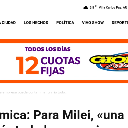
C
3.8
Villa Carlos Paz, AR
A CIUDAD
LOS HECHOS
POLÍTICA
VIVO SHOW
DEPORTE
a empresa puede contaminar un río todo...
mica: Para Milei, «un