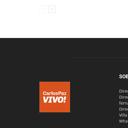
SO
Dire
Dire
fern
Dire
Vill
Wha