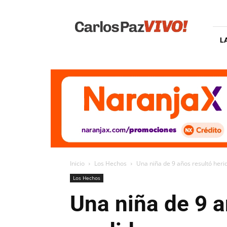
Carlos
Paz
Vivo
L
Inicio
Los Hechos
Una niña de 9 años resultó heri
Los Hechos
Una niña de 9 a