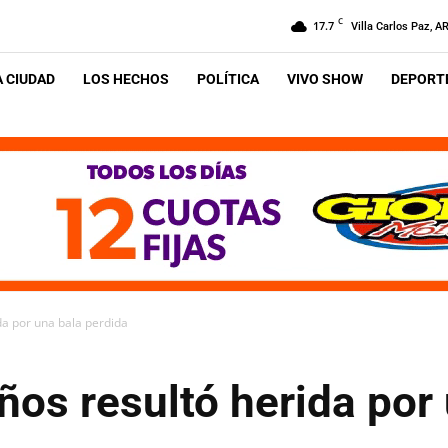
C
17.7
Villa Carlos Paz, A
A CIUDAD
LOS HECHOS
POLÍTICA
VIVO SHOW
DEPORTE
da por una bala perdida
ños resultó herida por