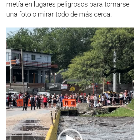
metía en lugares peligrosos para tomarse
una foto o mirar todo de más cerca.
Reproductor
de
vídeo