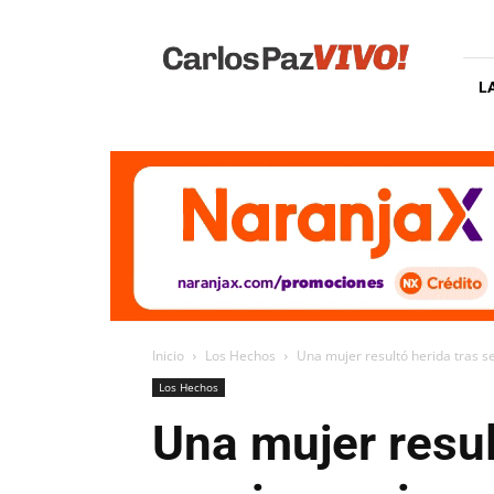
Carlos
Paz
Vivo
L
Inicio
Los Hechos
Una mujer resultó herida tras s
Los Hechos
Una mujer resul