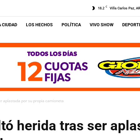
C
18.2
Villa Carlos Paz, A
A CIUDAD
LOS HECHOS
POLÍTICA
VIVO SHOW
DEPORTE
er aplastada por su propia camioneta
tó herida tras ser apla