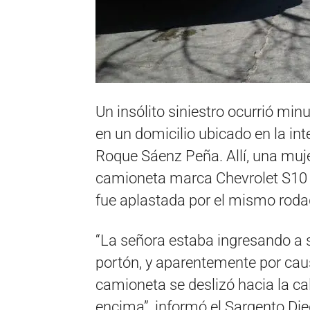
Un insólito siniestro ocurrió mi
en un domicilio ubicado en la int
Roque Sáenz Peña. Allí, una muj
camioneta marca Chevrolet S10 co
fue aplastada por el mismo roda
“La señora estaba ingresando a s
portón, y aparentemente por cau
camioneta se deslizó hacia la ca
encima”, informó el Sargento Di