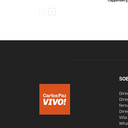
Cappenberg
SO
Dire
Dire
fern
Dire
Vill
Wha