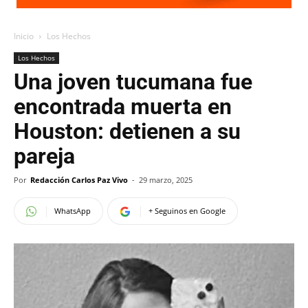
Inicio
Los Hechos
Los Hechos
Una joven tucumana fue
encontrada muerta en
Houston: detienen a su
pareja
Por
Redacción Carlos Paz Vivo
-
29 marzo, 2025
WhatsApp
+ Seguinos en Google