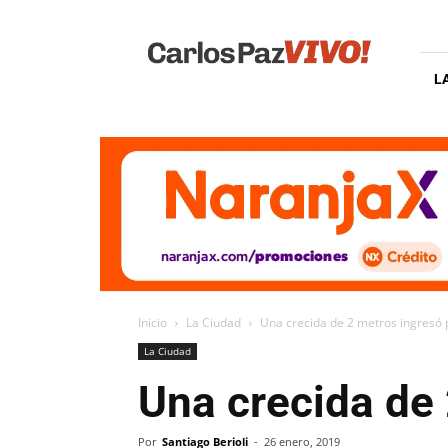
Carlos
Paz
Vivo
L
Inicio
La Ciudad
Una crecida de 2 metros ingresó 
La Ciudad
Una crecida de 
Por
Santiago Berioli
-
26 enero, 2019