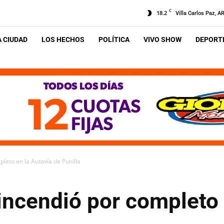
C
18.2
Villa Carlos Paz, A
A CIUDAD
LOS HECHOS
POLÍTICA
VIVO SHOW
DEPORTE
pleto en la Autovía de Punilla
e incendió por completo