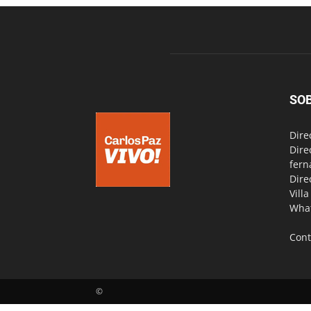
SO
Dire
Dire
fern
Dire
Vill
Wha
Cont
©