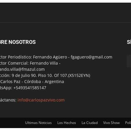
BRE NOSOTROS
S
ctor Periodístico: Fernando Agüero -
fgaguero@gmail.com
ctor Comercial: Fernando Villa -
ando.villa@fmazul.com
cción: 9 de Julio 90. Piso 10. Of 107.(X5152EYN)
a Carlos Paz - Córdoba - Argentina
tsApp: +5493541585147
áctanos:
info@carlospazvivo.com
Ultimas Noticias
Los Hechos
La Ciudad
Vivo Show
Polí