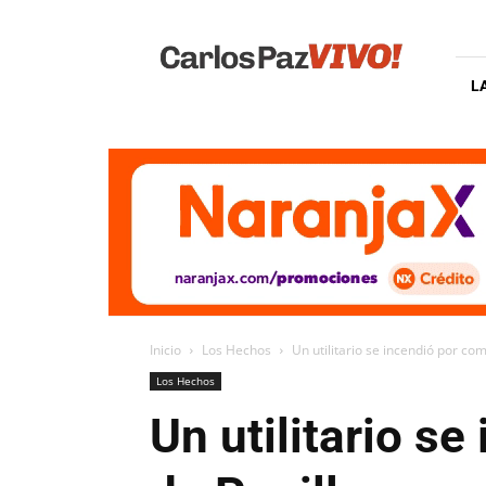
Carlos
Paz
Vivo
L
Inicio
Los Hechos
Un utilitario se incendió por com
Los Hechos
Un utilitario s