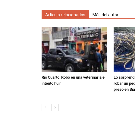
Artículo relacionados
Más del autor
Río Cuarto: Robó en una veterinaria e
Lo sorprend
intentó huir
robar un pe
preso en Bi