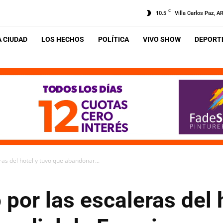
C
10.5
Villa Carlos Paz, A
A CIUDAD
LOS HECHOS
POLÍTICA
VIVO SHOW
DEPORTE
ras del hotel y tuvo que abandonar...
 por las escaleras del 