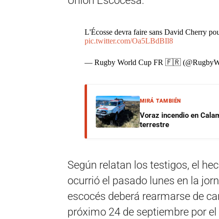
Unión Escocesa.
L'Écosse devra faire sans David Cherry pou
pic.twitter.com/Oa5LBdBIl8
— Rugby World Cup FR 🇫🇷 (@Rugby
MIRÁ TAMBIÉN
Voraz incendio en Calam
terrestre
Según relatan los testigos, el he
ocurrió el pasado lunes en la jorn
escocés deberá rearmarse de car
próximo 24 de septiembre por el