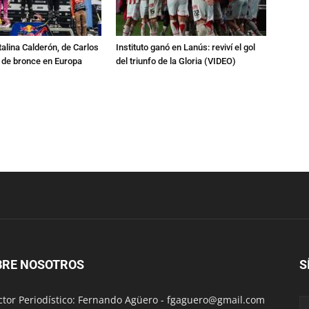
talina Calderón, de Carlos
Instituto ganó en Lanús: reviví el gol
a de bronce en Europa
del triunfo de la Gloria (VIDEO)
BRE NOSOTROS
S
ctor Periodístico: Fernando Agüero -
fgaguero@gmail.com