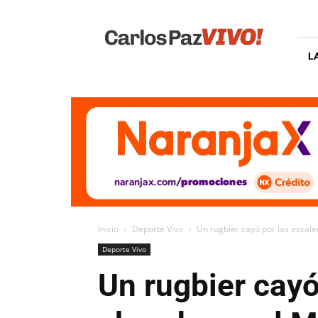
Carlos
Paz
Vivo
L
Inicio
Deporte Vivo
Un rugbier cayó por las escale
Deporte Vivo
Un rugbier cayó