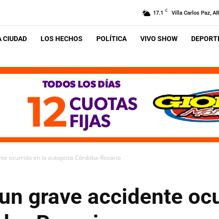
C
17.1
Villa Carlos Paz, A
A CIUDAD
LOS HECHOS
POLÍTICA
VIVO SHOW
DEPORTE
te ocurrido en la autopista Córdoba-Rosario
un grave accidente ocu