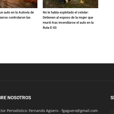
un auto en la Autovía de
No le había explotado el celular:
beros controlaron las
Detienen al esposo de la mujer que
murió tras incendiarse el auto en la
Ruta E-53
BRE NOSOTROS
S
ctor Periodístico: Fernando Agüero -
fgaguero@gmail.com