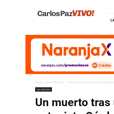
Carlos
Paz
Vivo
L
Inicio
Los Hechos
Un muerto tras un grave acciden
Los Hechos
Un muerto tras 