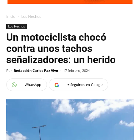
Inicio
Los Hechos
Los Hechos
Un motociclista chocó
contra unos tachos
señalizadores: un herido
Por
Redacción Carlos Paz Vivo
-
17 febrero, 2024
WhatsApp
+ Seguinos en Google