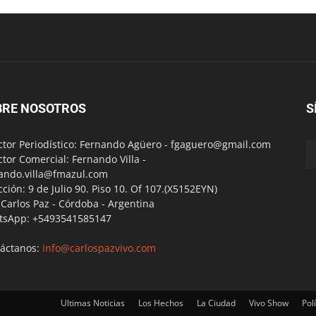
BRE NOSOTROS
S
ctor Periodístico: Fernando Agüero -
fgaguero@gmail.com
ctor Comercial: Fernando Villa -
ando.villa@fmazul.com
cción: 9 de Julio 90. Piso 10. Of 107.(X5152EYN)
a Carlos Paz - Córdoba - Argentina
tsApp: +5493541585147
áctanos:
info@carlospazvivo.com
Ultimas Noticias
Los Hechos
La Ciudad
Vivo Show
Polí