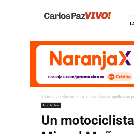
Carlos
Paz
Vivo
L
Inicio
Los Hechos
Un motociclista atropelló a un 
Los Hechos
Un motociclista