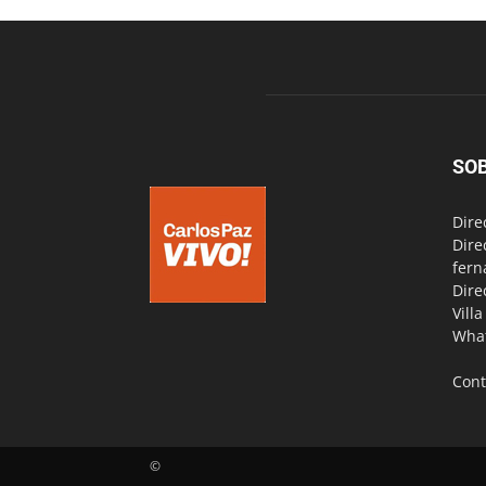
SO
Dire
Dire
fern
Dire
Vill
Wha
Cont
©