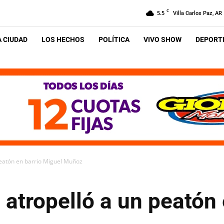
C
5.5
Villa Carlos Paz, AR
A CIUDAD
LOS HECHOS
POLÍTICA
VIVO SHOW
DEPORTE
peatón en barrio Miguel Muñoz
 atropelló a un peatón 