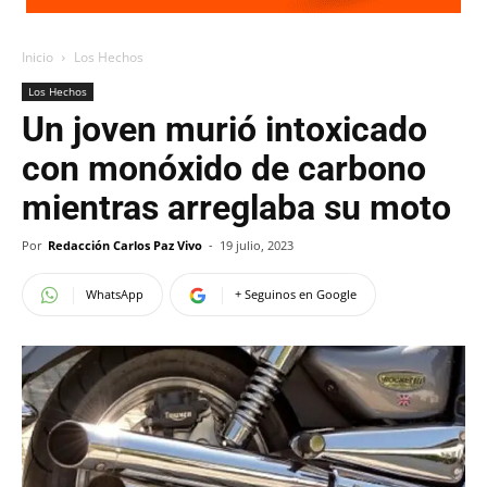
Inicio
Los Hechos
Los Hechos
Un joven murió intoxicado
con monóxido de carbono
mientras arreglaba su moto
Por
Redacción Carlos Paz Vivo
-
19 julio, 2023
WhatsApp
+ Seguinos en Google