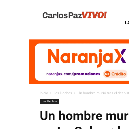
Carlos
Paz
Vivo
L
Inicio
Los Hechos
Un hombre murió tras el despiste
Los Hechos
Un hombre murió