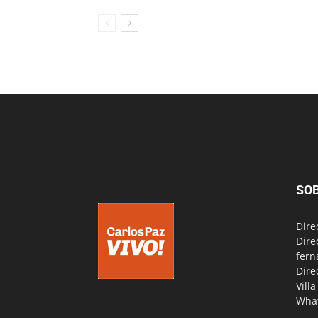
SO
Dire
Dire
fern
Dire
Vill
Wha