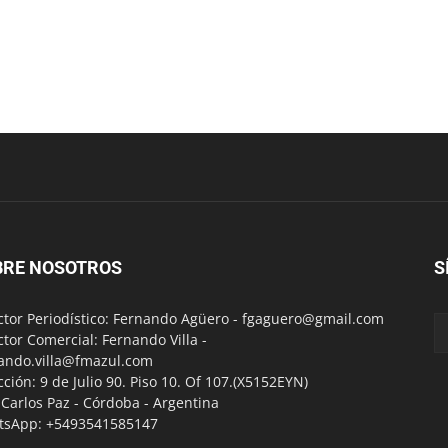
BRE NOSOTROS
S
ctor Periodístico: Fernando Agüero -
fgaguero@gmail.com
ctor Comercial: Fernando Villa -
ando.villa@fmazul.com
cción: 9 de Julio 90. Piso 10. Of 107.(X5152EYN)
a Carlos Paz - Córdoba - Argentina
tsApp: +5493541585147