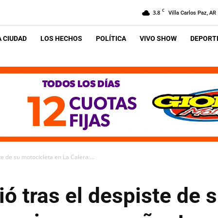
C
3.8
Villa Carlos Paz, AR
A CIUDAD
LOS HECHOS
POLÍTICA
VIVO SHOW
DEPORTE
 de su motocicleta en La Calera:...
 tras el despiste de 