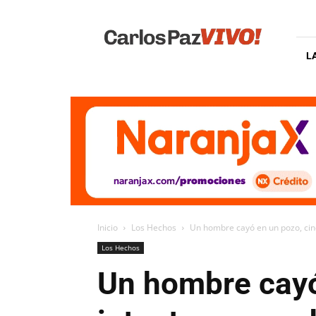
Carlos
Paz
Vivo
L
Inicio
Los Hechos
Un hombre cayó en un pozo, cinc
Los Hechos
Un hombre cayó