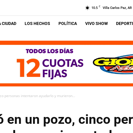
C
10.5
Villa Carlos Paz, AR
A CIUDAD
LOS HECHOS
POLÍTICA
VIVO SHOW
DEPORTE
o personas intentaron ayudarlo y murieron...
 en un pozo, cinco pe