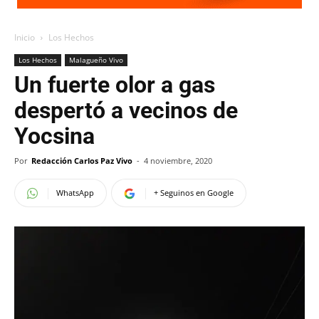
Inicio
Los Hechos
Los Hechos
Malagueño Vivo
Un fuerte olor a gas
despertó a vecinos de
Yocsina
Por
Redacción Carlos Paz Vivo
-
4 noviembre, 2020
WhatsApp
+ Seguinos en Google