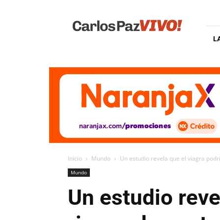
Carlos
Paz
Vivo
L
Inicio
Mundo
Un estudio revela que el viagra podrí
Mundo
Un estudio revel