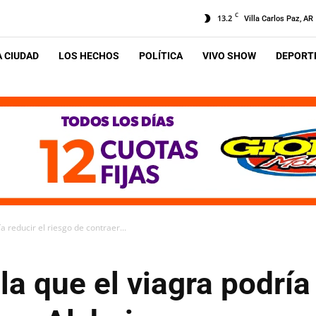
C
13.2
Villa Carlos Paz, AR
A CIUDAD
LOS HECHOS
POLÍTICA
VIVO SHOW
DEPORTE
a reducir el riesgo de contraer...
a que el viagra podría 