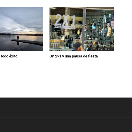
todo éxito
Un 2×1 y una pausa de fiesta