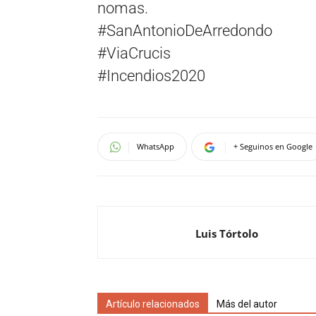
nomas.
#SanAntonioDeArredondo
#ViaCrucis
#Incendios2020
WhatsApp
+ Seguinos en Google
Luis Tórtolo
Artículo relacionados
Más del autor