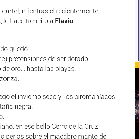
l cartel, mientras el recientemente
z
, le hace trencito a
Flavio
.
rido quedó.
ne) pretensiones de ser dorado.
o de oro… hasta las playas.
azonza.
legó el invierno seco y los piromaníacos
taña negra.
o.
iano, en ese bello Cerro de la Cruz
o perlas sobre el macabro manto de