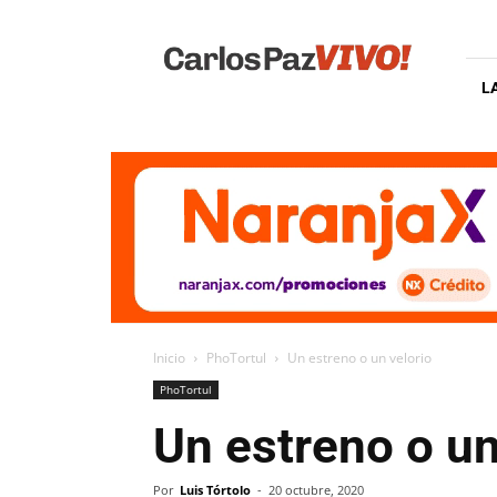
Carlos
Paz
Vivo
L
Inicio
PhoTortul
Un estreno o un velorio
PhoTortul
Un estreno o un
Por
Luis Tórtolo
-
20 octubre, 2020