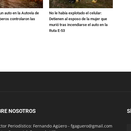
un auto en la Autovía de
No le había explotado el celular:
beros controlaron las
Detienen al esposo de la mujer que
murió tras incendiarse el auto en la
Ruta E-53
BRE NOSOTROS
S
ctor Periodístico: Fernando Agüero -
fgaguero@gmail.com