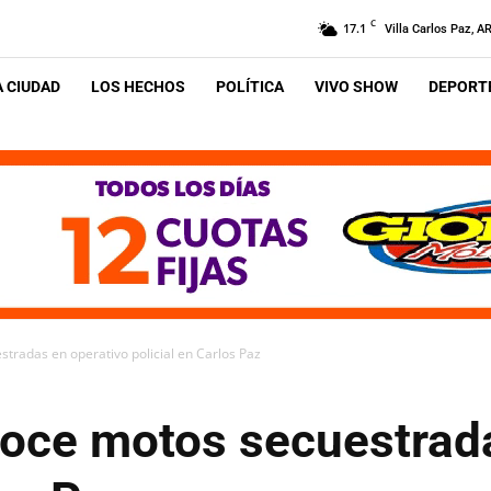
C
17.1
Villa Carlos Paz, A
A CIUDAD
LOS HECHOS
POLÍTICA
VIVO SHOW
DEPORTE
tradas en operativo policial en Carlos Paz
doce motos secuestrad