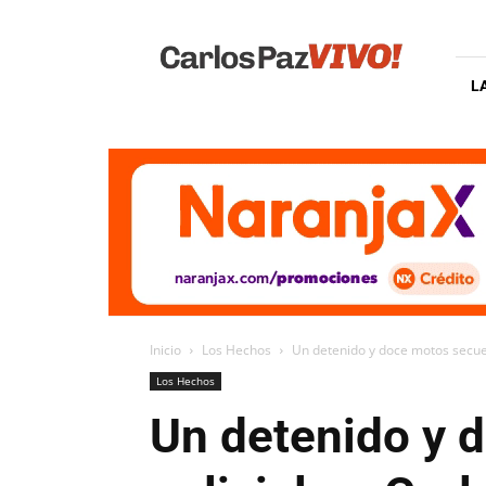
Carlos
Paz
Vivo
L
Inicio
Los Hechos
Un detenido y doce motos secues
Los Hechos
Un detenido y 