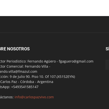
BRE NOSOTROS
S
ctor Periodístico: Fernando Agüero -
fgaguero@gmail.com
ctor Comercial: Fernando Villa -
ando.villa@fmazul.com
cción: 9 de Julio 90. Piso 10. Of 107.(X5152EYN)
a Carlos Paz - Córdoba - Argentina
tsApp: +5493541585147
áctanos:
info@carlospazvivo.com