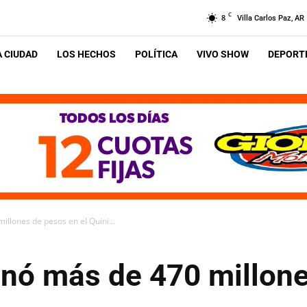
C
8
Villa Carlos Paz, AR
A CIUDAD
LOS HECHOS
POLÍTICA
VIVO SHOW
DEPORTE
llones de pesos en el Quini...
nó más de 470 millone