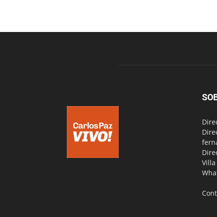
SO
Dire
Dire
fern
Dire
Vill
Wha
Cont