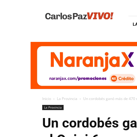
Carlos
Paz
Vivo
L
Inicio
La Provincia
Un cordobés ganó más de 470 mi
La Provincia
Un cordobés ga